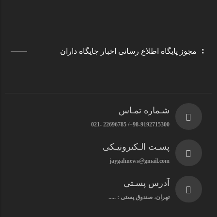
مجوز پایگاه اطلاع رسانی اخبار جایگاه داران
شـماره تمـاس
98-9192715300+/ 22696785 -021
پسـت الـکترونیـکی
jaygahnews@gmail.com
آدرس پسـتی
تهران، صندوق پستی : .....