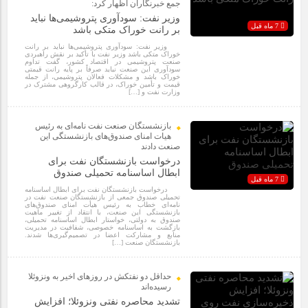
جمع خبرنگاران اظهار کرد:
وزیر نفت: سودآوری پتروشیمی‌ها نباید
7 ماه قبل
بر رانت خوراک متکی باشد
وزیر نفت: سودآوری پتروشیمی‌ها نباید بر رانت
خوراک متکی باشد وزیر نفت با تأکید بر نقش راهبردی
صنعت پتروشیمی در اقتصاد کشور، گفت تداوم
سودآوری این صنعت نباید صرفاً بر پایه رانت قیمتی
خوراک باشد و مشکلات فعالان پتروشیمی، از جمله
قیمت و تأمین خوراک، در قالب کارگروهی مشترک در
وزارت نفت و […]
بازنشستگان صنعت نفت نامه‌ای به رئیس
هیات امنای صندوق‌های بازنشستگی این
صنعت دادند
درخواست بازنشستگان نفت برای
ابطال اساسنامه تحمیلی صندوق
7 ماه قبل
درخواست بازنشستگان نفت برای ابطال اساسنامه
تحمیلی صندوق جمعی از بازنشستگان صنعت نفت در
نامه‌ای خطاب به رئیس هیأت امنای صندوق‌های
بازنشستگی این صنعت، با انتقاد از تغییر ماهیت
صندوق به دولتی، خواستار ابطال اساسنامه تحمیلی،
بازگشت به اساسنامه خصوصی، شفافیت در مدیریت
منابع و مشارکت اعضا در تصمیم‌گیری‌ها شدند.
بازنشستگان صنعت […]
حداقل دو نفتکش در روزهای اخیر به ونزوئلا
رسیده‌اند
تشدید محاصره نفتی ونزوئلا؛ افزایش