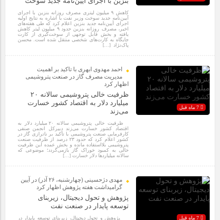
بنزین با اجرای آیین‌نامه جدید سوخت
کاهش ۹ میلیون لیتری مصرف روزانه بنزین با اجرای
آیین‌نامه جدید سوخت وزیر نفت با اشاره به نتایج اولیه
اجرای آیین‌نامه جدید بنزین اعلام کرد که طی هفته‌های
اخیر، مصرف روزانه بنزین حدود ۹ میلیون لیتر کاهش
یافته و بخش قابل توجهی از سوخت‌گیری از کارت
جایگاه به کارت‌های شخصی منتقل شده است. محسن
پاک‌نژاد […]
احمد مهدوی ابهری با تاکید بر اهمیت
مدیریت مصرف گاز در صنعت پتروشیمی
اظهار کرد
ظرفیت خالی پتروشیمی سالانه ۲۰
میلیارد دلار به اقتصاد کشور خسارت
7 ماه قبل
می‌زند
ظرفیت خالی پتروشیمی سالانه ۲۰ میلیارد دلار به
اقتصاد کشور خسارت می‌زند دبیرکل انجمن صنفی
کارفرمایی صنعت پتروشیمی با تأکید بر ناترازی گاز در
کشور اعلام کرد که حدود ۲۳ درصد از ظرفیت صنعت
پتروشیمی بلااستفاده مانده و بخش عمده این ظرفیت
خالی به کمبود خوراک گاز بازمی‌گردد؛ موضوعی که
سالانه میلیاردها دلار خسارت […]
مهدی دژحسینی (چهارشنبه، ۲۶ آذر) در آیین
گرامیداشت هفته پژوهش اظهار کرد
پژوهش و تحول دیجیتال، زیربنای
توسعه پایدار در صنعت نفت
7 ماه قبل
پژوهش و تحول دیجیتال، زیربنای توسعه پایدار در