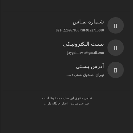
شـماره تمـاس
98-9192715300+/ 22696785 -021
پسـت الـکترونیـکی
jaygahnews@gmail.com
آدرس پسـتی
تهران، صندوق پستی : .....
تمامی حقوق این سایت محفوظ است.
طراحی سایت : اخبار جایگاه داران