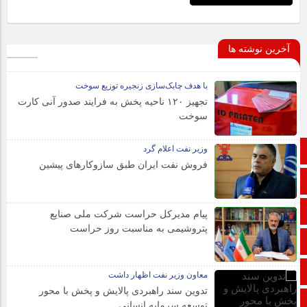
آخرین نوشته ها
با هدف چابک‌سازی زنجیره توزیع سوخت
تجهیز ۱۲۰ ناحیه پخش به فرایند صدور آنی کارت
سوخت
وزیر نفت اعلام گرد
صفحه نخست
فروش نفت ایران طبق سازوکارهای پیشین
تالار گفتمان
اپلیکیشن سایت
پیام مدیرکل حراست شرکت ملی صنایع
پتروشیمی به مناسبت روز حراست
ایتا
آپارات
معاون وزیر نفت اظهار داشت
تدوین سند راهبردی پالایش و پخش با محور
ورود
توسعه سرمایه انسانی