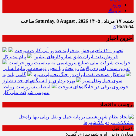
ورود
برو بالا
شنبه, ۱۷ مرداد , ۱۴۰۵
Saturday, 8 August , 2026
ساعت
×
16:55:55
آخرین اخبار
تجهیز ۱۲۰ ناحیه پخش به فرایند صدور آنی کارت سوخت
فروش نفت ایران طبق سازوکارهای پیشین
پیام مدیرکل
حراست شرکت ملی صنایع پتروشیمی به مناسبت روز حراست
تدوین سند راهبردی پالایش و پخش با محور توسعه سرمایه انسانی
شاهکار صنعت نفت ایران در جنگ تحمیلی سوم
گامی بلند به
سوی حمل‌ونقل سبز
بهره‌برداری از ایستگاههای جدید شارژ
خودروی برقی در جایگاه‌های سوخت
انتصاب سرپرست روابط
عمومی شرکت ملی گاز
برچسب » اقتصاد
6 سال قبل
معاون وزیر راه و شهرسازی گفت: