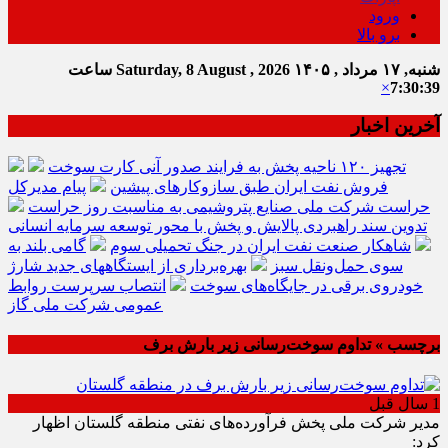
ورود
برو بالا
شنبه, ۱۷ مرداد , ۱۴۰۵
Saturday, 8 August , 2026
ساعت
×
7:30:39
آخرین اخبار
تجهیز ۱۲۰ ناحیه پخش به فرایند صدور آنی کارت سوخت
فروش نفت ایران طبق سازوکارهای پیشین
پیام مدیرکل
حراست شرکت ملی صنایع پتروشیمی به مناسبت روز حراست
تدوین سند راهبردی پالایش و پخش با محور توسعه سرمایه انسانی
شاهکار صنعت نفت ایران در جنگ تحمیلی سوم
گامی بلند به
سوی حمل‌ونقل سبز
بهره‌برداری از ایستگاههای جدید شارژ
خودروی برقی در جایگاه‌های سوخت
انتصاب سرپرست روابط
عمومی شرکت ملی گاز
برچسب » تداوم سوخت‌رسانی زیر بارش برف
1 سال قبل
مدیر شرکت ملی پخش فرآورده‌های نفتی منطقه گلستان اظهار
کرد: