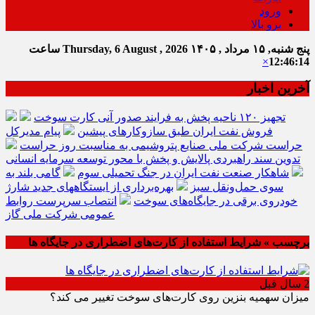
ورود
برو بالا
پنج شنبه, ۱۵ مرداد , ۱۴۰۵
Thursday, 6 August , 2026
ساعت
×
12:46:15
آخرین اخبار
تجهیز ۱۲۰ ناحیه پخش به فرایند صدور آنی کارت سوخت
فروش نفت ایران طبق سازوکارهای پیشین
پیام مدیرکل
حراست شرکت ملی صنایع پتروشیمی به مناسبت روز حراست
تدوین سند راهبردی پالایش و پخش با محور توسعه سرمایه انسانی
شاهکار صنعت نفت ایران در جنگ تحمیلی سوم
گامی بلند به
سوی حمل‌ونقل سبز
بهره‌برداری از ایستگاههای جدید شارژ
خودروی برقی در جایگاه‌های سوخت
انتصاب سرپرست روابط
عمومی شرکت ملی گاز
برچسب » شرایط استفاده از کارت‌های اضطراری در جایگاه ها
2 سال قبل
میزان سهمیه بنزین روی کارت‌های سوخت تغییر می کند؟