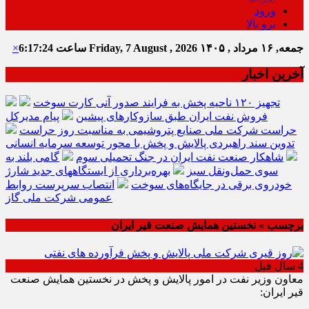
ورود
برو بالا
جمعه, ۱۶ مرداد , ۱۴۰۵
Friday, 7 August , 2026
ساعت
6:17:24
×
آخرین اخبار
تجهیز ۱۲۰ ناحیه پخش به فرایند صدور آنی کارت سوخت
فروش نفت ایران طبق سازوکارهای پیشین
پیام مدیرکل
حراست شرکت ملی صنایع پتروشیمی به مناسبت روز حراست
تدوین سند راهبردی پالایش و پخش با محور توسعه سرمایه انسانی
شاهکار صنعت نفت ایران در جنگ تحمیلی سوم
گامی بلند به
سوی حمل‌ونقل سبز
بهره‌برداری از ایستگاههای جدید شارژ
خودروی برقی در جایگاه‌های سوخت
انتصاب سرپرست روابط
عمومی شرکت ملی گاز
برچسب » نخستین همایش صنعت قیر ایران
4 سال قبل
معاون وزیر نفت در امور پالایش و پخش در نخستین همایش صنعت
قیر ایران: