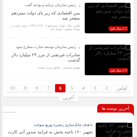
رئیس سازمان برنامه و بودجه گفت:
مین اقتصادی که زیر پای دولت سیزدهم
منفجر شد
اولین سال دولت سیزدهم (۱۴۰۰) با ۱۲۳ درصد رشد در
2 سال قبل
بودجه مصوب تحویل شد.
رئیس سازمان توسعه تجارت مطرح نمود
صادرات غیرنفتی از مرز ۲۴ میلیارد دلار
گذشت
مهدی ضیغمی ؛ معاون وزیر صمت
2 سال قبل
اولین
2
3
4
5
6
7
8
9
10
آخرین
آخرین نوشته ها
با هدف چابک‌سازی زنجیره توزیع سوخت
تجهیز ۱۲۰ ناحیه پخش به فرایند صدور آنی کارت