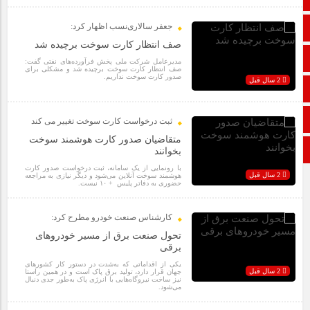
جعفر سالاری‌نسب اظهار کرد:
تالار گفتمان
صف انتظار کارت سوخت برچیده شد
اپلیکیشن سایت
مدیرعامل شرکت ملی پخش فرآورده‌های نفتی گفت:
صف انتظار کارت سوخت برچیده شد و مشکلی برای
صدور کارت سوخت نداریم.
2 سال قبل
ایتا
آپارات
ثبت درخواست کارت سوخت تغییر می کند
متقاضیان صدور کارت هوشمند سوخت
ورود
بخوانند
با رونمایی از یک سامانه، ثبت درخواست صدور کارت
2 سال قبل
هوشمند سوخت آنلاین می‌شود و دیگر نیازی به مراجعه
حضوری به دفاتر پلیس + ۱۰ نیست.
کارشناس صنعت خودرو مطرح کرد:
تحول صنعت برق از مسیر خودروهای
برقی
یکی از اقداماتی که به‌شدت در دستور کار کشورهای
2 سال قبل
جهان قرار دارد، تولید برق پاک است و در همین راستا
نیز ساخت نیروگاه‌هایی با انرژی پاک به‌طور جدی دنبال
می‌شود.