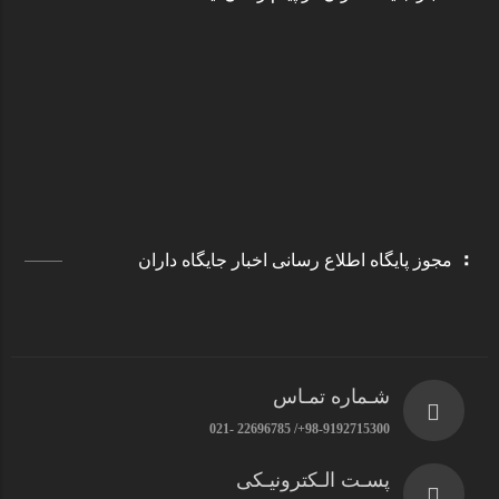
مجوز پایگاه اطلاع رسانی اخبار جایگاه داران
شـماره تمـاس
98-9192715300+/ 22696785 -021
پسـت الـکترونیـکی