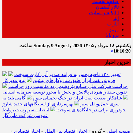
صفحه نخست
تالار گفتمان
اپلیکیشن سایت
ایتا
آپارات
ورود
برو بالا
یکشنبه, ۱۸ مرداد , ۱۴۰۵
Sunday, 9 August , 2026
ساعت
×
10:10:21
آخرین اخبار
تجهیز ۱۲۰ ناحیه پخش به فرایند صدور آنی کارت سوخت
فروش نفت ایران طبق سازوکارهای پیشین
پیام مدیرکل
حراست شرکت ملی صنایع پتروشیمی به مناسبت روز حراست
تدوین سند راهبردی پالایش و پخش با محور توسعه سرمایه انسانی
شاهکار صنعت نفت ایران در جنگ تحمیلی سوم
گامی بلند به
سوی حمل‌ونقل سبز
بهره‌برداری از ایستگاههای جدید شارژ
خودروی برقی در جایگاه‌های سوخت
انتصاب سرپرست روابط
عمومی شرکت ملی گاز
صفحه اصلی
» گروه »
اخبار اقتصاد بین الملل
»
اخباراقتصادی
»