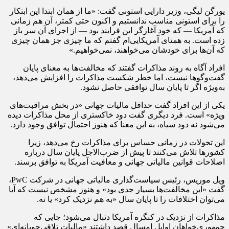
یورگن لیگی، وزیر دارایی استونی گفت: «ما از همان ابتدا این ابتکار
را برای استونی مناسب ندانستیم و اکنون حتی کمتر، آن هم زمانی
که آمریکا — که خود آغازگر این فرایند بود — از اجرای آن سر باز
زده است. به همتای آمریکایی‌ام گفتم که ما چیزی جز همان چیزی
که آن‌ها برای خودشان می‌خواهند، نمی‌خواهیم.»
افراد آگاه به روند مذاکرات گفتند که مخالفت‌ها به معنای پایان
گفت‌وگوها نیست، اما خطر شکست مذاکرات را افزایش می‌دهد،
به‌ویژه اگر تا پایان سال توافقی حاصل نشود.
یکی از این افراد گفت حداقل مالیات جهانی «در بخش مراقبت‌های
ویژه» است. فرد دیگری گفت دود خاکستری از محل مذاکرات دیده
می‌شود نه دود سیاه، به این معنا که هنوز احتمال توافق وجود دارد.
این تحولات در زمانی حساس برای مذاکرات رخ می‌دهد، زیرا
کشورها تلاش می‌کنند تا پیش از ضرب‌الاجل پایان سال درباره
اصلاحات قوانین مالیاتی جهانی و معافیت آمریکا به توافق برسند.
ویل موریس، رئیس سیاست‌گذاری مالیاتی جهانی در شرکت PwC،
گفت «این مخالفت‌ها بسیار جدی بود» و هنوز مشخص نیست که آیا
می‌توان اختلافات را تا پایان سال «به هم نزدیک کرد» یا نه.
مذاکرات از نزدیک در کنگره آمریکا دنبال می‌شود؛ جایی که
جمهوری‌خواهان اوایل امسال قصد داشتند «مالیات تلافی‌جویانه‌ای»