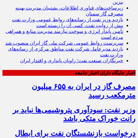
بنزین
زیرساخت‌های فناوری اطلاعات، پشتیبان مدیریت بهینه
مصرف گاز سمنان
بازدید وزیر نفت از رسانه‌های روابط عمومی وزارت نفت
پیش از روایتِ نفت، کسی آن را زیسته است
تأمین پایدار انرژی و سوخت نیازمند مدیریت منابع و همراهی
مردم است
سرپرست روابط عمومی شرکت ملی گاز ایران منصوب شد
بازدید مدیرعامل شرکت نفت مناطق مرکزی از رسانه‌های
وزارت نفت
خبرنگاران صنعت نفت؛ راویان پایداری و اقتدار ایران
اخبار جایگاه داران اخبار جامعه
مصرف گاز در ایران به ۶۵۵ میلیون
مترمکعب رسید
وزیر نفت: سودآوری پتروشیمی‌ها نباید بر
رانت خوراک متکی باشد
درخواست بازنشستگان نفت برای ابطال