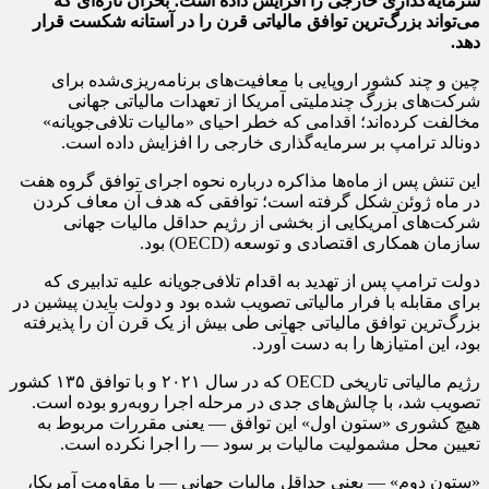
سرمایه‌گذاری خارجی را افزایش داده است؛ بحران تازه‌ای که
می‌تواند بزرگ‌ترین توافق مالیاتی قرن را در آستانه شکست قرار
دهد.
چین و چند کشور اروپایی با معافیت‌های برنامه‌ریزی‌شده برای
شرکت‌های بزرگ چندملیتی آمریکا از تعهدات مالیاتی جهانی
مخالفت کرده‌اند؛ اقدامی که خطر احیای «مالیات تلافی‌جویانه»
دونالد ترامپ بر سرمایه‌گذاری خارجی را افزایش داده است.
این تنش پس از ماه‌ها مذاکره درباره نحوه اجرای توافق گروه هفت
در ماه ژوئن شکل گرفته است؛ توافقی که هدف آن معاف کردن
شرکت‌های آمریکایی از بخشی از رژیم حداقل مالیات جهانی
سازمان همکاری اقتصادی و توسعه (OECD) بود.
دولت ترامپ پس از تهدید به اقدام تلافی‌جویانه علیه تدابیری که
برای مقابله با فرار مالیاتی تصویب شده بود و دولت بایدن پیشین در
بزرگ‌ترین توافق مالیاتی جهانی طی بیش از یک قرن آن را پذیرفته
بود، این امتیازها را به دست آورد.
رژیم مالیاتی تاریخی OECD که در سال ۲۰۲۱ و با توافق ۱۳۵ کشور
تصویب شد، با چالش‌های جدی در مرحله اجرا روبه‌رو بوده است.
هیچ کشوری «ستون اول» این توافق — یعنی مقررات مربوط به
تعیین محل مشمولیت مالیات بر سود — را اجرا نکرده است.
«ستون دوم» — یعنی حداقل مالیات جهانی — با مقاومت آمریکا،