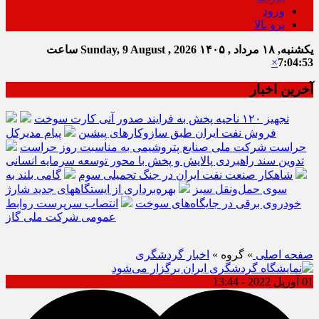
ورود
برو بالا
یکشنبه, ۱۸ مرداد , ۱۴۰۵
Sunday, 9 August , 2026
ساعت
×
7:04:54
آخرین اخبار
تجهیز ۱۲۰ ناحیه پخش به فرایند صدور آنی کارت سوخت
فروش نفت ایران طبق سازوکارهای پیشین
پیام مدیرکل
حراست شرکت ملی صنایع پتروشیمی به مناسبت روز حراست
تدوین سند راهبردی پالایش و پخش با محور توسعه سرمایه انسانی
شاهکار صنعت نفت ایران در جنگ تحمیلی سوم
گامی بلند به
سوی حمل‌ونقل سبز
بهره‌برداری از ایستگاههای جدید شارژ
خودروی برقی در جایگاه‌های سوخت
انتصاب سرپرست روابط
عمومی شرکت ملی گاز
صفحه اصلی
» گروه »
اخبار گردشگری
01 آوریل 2022 - 13:44