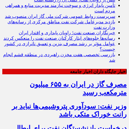
تأمین پایدار انرژی و سوخت نیازمند مدیریت منابع و همراهی
مردم است
سرپرست روابط عمومی شرکت ملی گاز ایران منصوب شد
بازدید مدیرعامل شرکت نفت مناطق مرکزی از رسانه‌های
وزارت نفت
خبرنگاران صنعت نفت؛ راویان پایداری و اقتدار ایران
رسانه‌ها جلوه‌های ایثار کارکنان صنعت نفت را منعکس کردند
عوامل مؤثر بر رشد مصرف بنزین و تعمیق ناترازی در کشور
چیست؟
بازرسی تخصصی هفت مخزن راهبردی در منطقه قشم انجام
شد
اخبار جایگاه داران اخبار جامعه
مصرف گاز در ایران به ۶۵۵ میلیون
مترمکعب رسید
وزیر نفت: سودآوری پتروشیمی‌ها نباید بر
رانت خوراک متکی باشد
درخواست بازنشستگان نفت برای ابطال