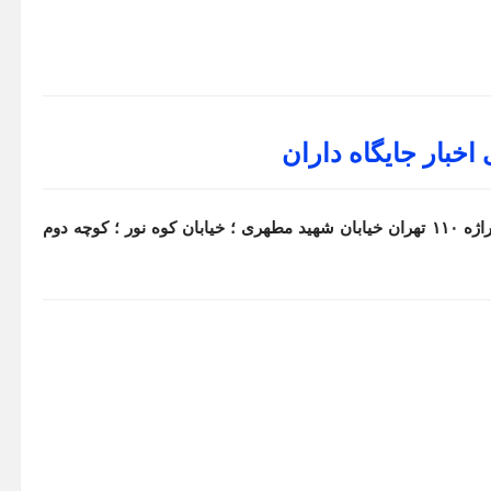
 اخبار جایگاه داران
آدرس : تهران مفتح شمالی نبش خ درفشی جایگاه سوخت تیراژه ۱۱۰ تهران خیابان شهید مطهری ؛ خیابان کوه نور ؛ کوچه دوم