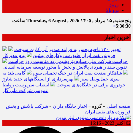
ورود
برو بالا
پنج شنبه, ۱۵ مرداد , ۱۴۰۵
Thursday, 6 August , 2026
ساعت
×
5:30:30
آخرین اخبار
تجهیز ۱۲۰ ناحیه پخش به فرایند صدور آنی کارت سوخت
فروش نفت ایران طبق سازوکارهای پیشین
پیام مدیرکل
حراست شرکت ملی صنایع پتروشیمی به مناسبت روز حراست
تدوین سند راهبردی پالایش و پخش با محور توسعه سرمایه انسانی
شاهکار صنعت نفت ایران در جنگ تحمیلی سوم
گامی بلند به
سوی حمل‌ونقل سبز
بهره‌برداری از ایستگاههای جدید شارژ
خودروی برقی در جایگاه‌های سوخت
انتصاب سرپرست روابط
عمومی شرکت ملی گاز
صفحه اصلی
» گروه »
اخبار جایگاه داران
»
شرکت پالایش و پخش
فرآورده های نفتی ایران
02 اکتبر 2023 - 16:16