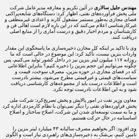
مهندس جلیل سالاری
در آئین تکریم و معارفه مدیرعامل شرکت
ملی پخش فرآورده‌های نفتی، اظهار کرد: دستگاه‌های شایعه‌پراکنی
فضای مجازی به‌طور مستمر مشغول کارند و اعدادی غیرمنطقی و
غیرکارشناسی اعلام می‌کنند که در این باره لازم است اهالی فن و
کارشناسان و مردم اخبار دقیق و درست آماری را از منابع اصلی
دریافت کنند.
وی با تاکید بر اینکه کل مخازن ذخیره‌سازی ما پاسخگوی این مقدار
واردات بنزین نیست، تأکید کرد: این موضوع در حالی است که ما
روزانه ۱۱۷ میلیون لیتر بنزین نیز در داخل کشور تولید می‌کنیم، پس
چگونه می‌توانیم این حجم بنزین را ذخیره کنیم؟ بنابراین اطلاعاتی
که در فضای مجازی در حوزه بنزین، مصرف سوخت، قیمت و
سیاست‌های قیمتی و غیرقیمتی مطرح می‌شود، بیشتر نادرست
است و اطلاعات درست باید از مجموعه‌های کارشناسی دریافت
شود و به این اطلاعات نادرست توجه نکرد.
معاون وزیر نفت در امور پالایش و پخش تصریح‌کرد: شرکت ملی
پخش فرآورده‌های نفتی را دیگر نمی‌توان با نظام کارمزدی اداره کرد
و ما به سمت توسعه‌ای شدن این شرکت، اصلاح ساختار و اصلاح
اساسنامه در حال حرکت هستیم.
وی افزود: اگر بخواهیم مصرف سالیانه ۴۳ میلیارد لیتر بنزین را
تأمین کنیم، بی‌شک به ذخیره‌سازی‌های راهبردی نیاز است و الگوی