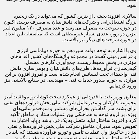
شود.
سالاری افزود: بخشی از بنزین کشور که می‌تواند در یک زنجیره
بزرگ اشتغال‌زایی و شرکت‌های دانش‌بنیان به مصرف برسد، اکنون
در حوزه سوخت به مصرف می‌رسد و عدد مصرف ۱۲۰ میلیون لیتر
بنزین در روز، عددی بسیار غیرمنطقی است که متأسفانه این اعداد
در حوزه سوخت‌های دیگر نیز بالاست.
وی با اشاره به توجه دولت سیزدهم به حوزه دیپلماسی انرژی
و فراسرزمینی گفت: در مجموعه پالایشگاه‌های کشور اقدام‌های
مؤثری در بخش محیط زیست، جمع‌آوری گازهای مشعل،
کیفی‌سازی فرآورده‌ها، طرح‌های دانش‌بنیان و بومی‌سازی دانش
فنی واحدهای تحت لیسانس انجام شده است و امروز افزون بر این
موارد، به حوزه صدور خدمات فنی – مهندسی در صنایع پالایشی نیز
ورود کرده‌ایم.
معاون وزیر نفت با قدردانی از عمکرد سخت‌کوشانه و موفقیت‌آمیز
مجموعه کارکنان و مدیرعامل شرکت ملی پخش فرآورده‌های نفتی
برای پشت سر گذاشتن بحران‌های مستمر و سوخت‌رسانی‌های
ویژه، بر لزوم توجه به هماهنگی بین عملیات ستاد و مناطق تأکید
کرد و افزود: ساختار نباید متصل به یک فرد باشد و باید اختیارات
تفویض شود. مدیران مناطق شرکت ملی پخش فرآورده‌های نفتی
نیز در خاکریز اول عملیات تأمین و توزیع فرآورده هستند که باید در
اصلاح ساختار و تأمین منابع و توسعه مورد حمایت قرار بگیرند.