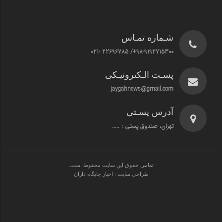
شـماره تمـاس
98-9192715300+/ 22696785 -021
پسـت الـکترونیـکی
jaygahnews@gmail.com
آدرس پسـتی
تهران، صندوق پستی : .....
تمامی حقوق این سایت محفوظ است.
طراحی سایت : اخبار جایگاه داران