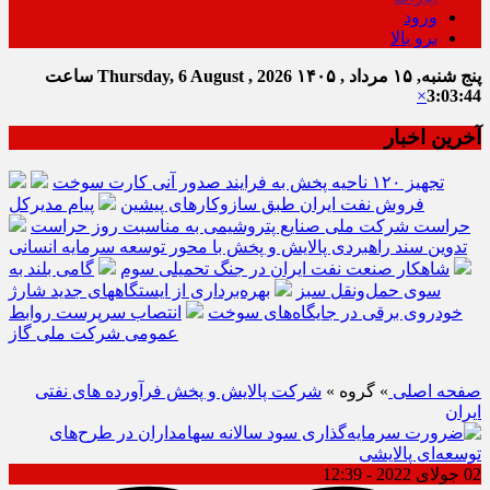
ورود
برو بالا
پنج شنبه, ۱۵ مرداد , ۱۴۰۵
Thursday, 6 August , 2026
ساعت
×
3:03:45
آخرین اخبار
تجهیز ۱۲۰ ناحیه پخش به فرایند صدور آنی کارت سوخت
فروش نفت ایران طبق سازوکارهای پیشین
پیام مدیرکل
حراست شرکت ملی صنایع پتروشیمی به مناسبت روز حراست
تدوین سند راهبردی پالایش و پخش با محور توسعه سرمایه انسانی
شاهکار صنعت نفت ایران در جنگ تحمیلی سوم
گامی بلند به
سوی حمل‌ونقل سبز
بهره‌برداری از ایستگاههای جدید شارژ
خودروی برقی در جایگاه‌های سوخت
انتصاب سرپرست روابط
عمومی شرکت ملی گاز
صفحه اصلی
» گروه »
شرکت پالایش و پخش فرآورده های نفتی
ایران
02 جولای 2022 - 12:39