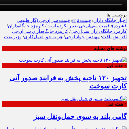
برچسب ها
اخبار جایگاه داران
/
قیمت cng
/
قیمت سی‌ان‌جی (گاز طبیعی
فشرده)
/
قیمت سی‌ان‌جی تغییر نکرده است
/
کارمزد جایگاه‌داران
/
کارمزد جایگاه‌داران سی‌ان‌جی
/
کارمزد جایگاه‌داران سی‌ان‌جی
افزایش یافت
/
مهندس جواد اوجی
/
هزینه حق‌العمل‌کاری
/
وزیر نفت
نوشته های مشابه
3 هفته قبل
تجهیز ۱۲۰ ناحیه پخش به فرایند صدور آنی
کارت سوخت
4 هفته قبل
گامی بلند به سوی حمل‌ونقل سبز