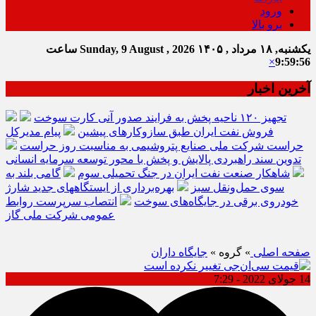
ورود
برو بالا
یکشنبه, ۱۸ مرداد , ۱۴۰۵
Sunday, 9 August , 2026
ساعت
×
9:59:57
آخرین اخبار
تجهیز ۱۲۰ ناحیه پخش به فرایند صدور آنی کارت سوخت
فروش نفت ایران طبق سازوکارهای پیشین
پیام مدیرکل
حراست شرکت ملی صنایع پتروشیمی به مناسبت روز حراست
تدوین سند راهبردی پالایش و پخش با محور توسعه سرمایه انسانی
شاهکار صنعت نفت ایران در جنگ تحمیلی سوم
گامی بلند به
سوی حمل‌ونقل سبز
بهره‌برداری از ایستگاههای جدید شارژ
خودروی برقی در جایگاه‌های سوخت
انتصاب سرپرست روابط
عمومی شرکت ملی گاز
صفحه اصلی
» گروه »
جایگاه داران
14 جولای 2022 - 7:29