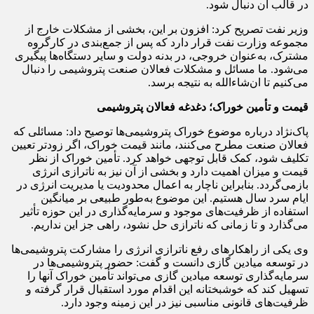
در قالب آن دنبال شود.
وزیر نفت تصریح کرد: افزون بر این، بخشی از مشکلات خارج از
مجموعه وزارت نفت قرار دارد که پس از جمع‌بندی در کارگروه
مشترک، به‌عنوان خروجی، در بدنه دولت و سایر دستگاه‌ها پیگیری
می‌شود. ما مسائل و مشکلات فعالان صنعت پتروشیمی را دنبال
می‌کنیم تا ان‌شاءالله به نتیجه برسد.
قیمت و تأمین خوراک؛ دغدغه فعالان پتروشیمی
پاک‌نژاد درباره موضوع خوراک پتروشیمی‌ها توصیح داد: مسائلی که
فعالان صنعت مطرح می‌کنند، مانند قیمت خوراک، اگر زودتر تعیین
تکلیف شود، کمک قابل توجهی خواهد کرد. تأمین خوراک از نظر
قیمت و میزان اهمیت دارد و بخشی از آن نیز به ناترازی انرژی
بازمی‌گردد. بنابراین ناچار به اعمال محدودیت یا مدیریت انرژی در
ایام سرد سال هستیم. این موضوع به‌طور طبیعی بر میانگین
استفاده از ظرفیت‌های موجود و سرمایه‌گذاری در این حوزه تأثیر
می‌گذارد و تا زمانی که ناترازی حل نشود، راهی جز این نداریم.
وی یکی از راهکارهای رفع ناترازی انرژی را مشارکت پتروشیمی‌ها
در توسعه میادین گازی دانست و گفت: حضور پتروشیمی‌ها در
سرمایه‌گذاری توسعه میادین گازی می‌تواند تأمین خوراک آنها را
تسهیل کند که خوشبختانه این اقدام مورد استقبال قرار گرفته و
ظرفیت‌های قانونی مناسبی نیز در این زمینه وجود دارد.