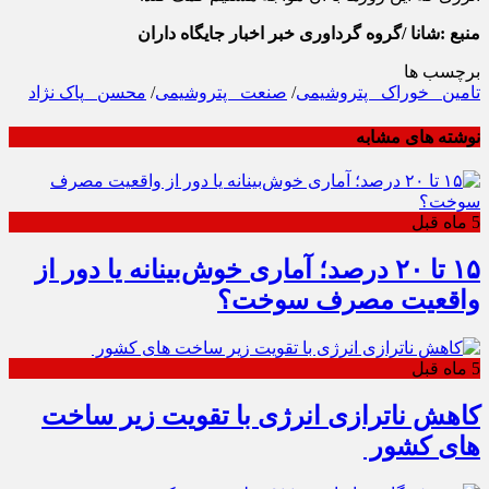
منبع :شانا /گروه گرداوری خبر اخبار جایگاه داران
برچسب ها
تامین _خوراک_ پتروشیمی
/
صنعت_ پتروشیمی
/
محسن _پاک نژاد
نوشته های مشابه
5 ماه قبل
۱۵ تا ۲۰ درصد؛ آماری خوش‌بینانه یا دور از
واقعیت مصرف سوخت؟
5 ماه قبل
کاهش ناترازی انرژی با تقویت زیر ساخت
های کشور