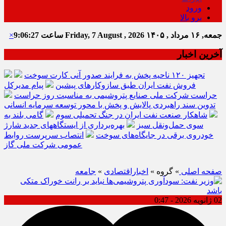
ورود
برو بالا
جمعه, ۱۶ مرداد , ۱۴۰۵
Friday, 7 August , 2026
ساعت
9:06:28
×
آخرین اخبار
تجهیز ۱۲۰ ناحیه پخش به فرایند صدور آنی کارت سوخت
فروش نفت ایران طبق سازوکارهای پیشین
پیام مدیرکل
حراست شرکت ملی صنایع پتروشیمی به مناسبت روز حراست
تدوین سند راهبردی پالایش و پخش با محور توسعه سرمایه انسانی
شاهکار صنعت نفت ایران در جنگ تحمیلی سوم
گامی بلند به
سوی حمل‌ونقل سبز
بهره‌برداری از ایستگاههای جدید شارژ
خودروی برقی در جایگاه‌های سوخت
انتصاب سرپرست روابط
عمومی شرکت ملی گاز
صفحه اصلی
» گروه »
اخباراقتصادی
»
جامعه
02 ژانویه 2026 - 0:47