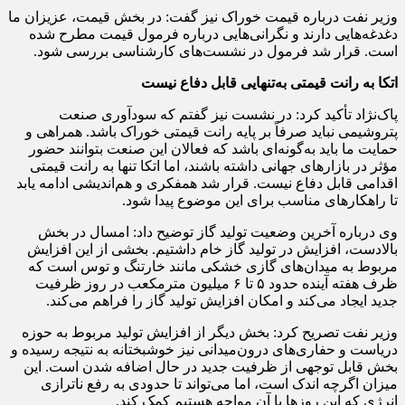
وزیر نفت درباره قیمت خوراک نیز گفت: در بخش قیمت، عزیزان ما
دغدغه‌هایی دارند و نگرانی‌هایی درباره فرمول قیمت مطرح شده
است. قرار شد فرمول در نشست‌های کارشناسی بررسی شود.
اتکا به رانت قیمتی به‌تنهایی قابل دفاع نیست
پاک‌نژاد تأکید کرد: در نشست نیز گفتم که سودآوری صنعت
پتروشیمی نباید صرفاً بر پایه رانت قیمتی خوراک باشد. همراهی و
حمایت ما باید به‌گونه‌ای باشد که فعالان این صنعت بتوانند حضور
مؤثر در بازارهای جهانی داشته باشند، اما اتکا تنها به رانت قیمتی
اقدامی قابل دفاع نیست. قرار شد همفکری و هم‌اندیشی ادامه یابد
تا راهکارهای مناسب برای این موضوع پیدا شود.
وی درباره آخرین وضعیت تولید گاز توضیح داد: امسال در بخش
بالادست، افزایش در تولید گاز خام داشتیم. بخشی از این افزایش
مربوط به میدان‌های گازی خشکی مانند خارتنگ و توس است که
ظرف هفته آینده حدود ۵ تا ۶ میلیون مترمکعب در روز ظرفیت
جدید ایجاد می‌کند و امکان افزایش تولید گاز را فراهم می‌کند.
وزیر نفت تصریح کرد: بخش دیگر از افزایش تولید مربوط به حوزه
دریاست و حفاری‌های درون‌میدانی نیز خوشبختانه به نتیجه رسیده و
بخش قابل توجهی از ظرفیت جدید در حال اضافه شدن است. این
میزان اگرچه اندک است، اما می‌تواند تا حدودی به رفع ناترازی
انرژی که این روزها با آن مواجه هستیم کمک کند.