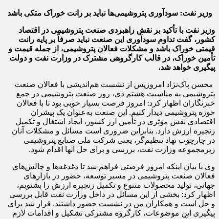
وزیر نفت: سودآوری پتروشیمی‌ها نباید بر رانت خوراک متکی باشد
وزیر نفت با تأکید بر نقش راهبردی صنعت پتروشیمی در اقتصاد
کشور، گفت تداوم سودآوری این صنعت نباید صرفاً بر پایه رانت
قیمتی خوراک باشد و مشکلات فعالان پتروشیمی، از جمله قیمت و
تأمین خوراک، در قالب کارگروهی مشترک در وزارت نفت و دولت
پیگیری خواهد شد.
محسن پاک‌نژاد امروزپس از نشست هم‌اندیشی با فعالان صنعت
پتروشیمی به مناسبت هشتم دی، روز صنعت پتروشیمی در جمع
خبرنگاران اظهار کرد: امروز فرصت بسیار خوبی بود تا با فعالان
حوزه پتروشیمی دیدار کنیم. این صنعت به‌عنوان یک پیشران
اقتصادی نقش مؤثری در تأمین ارز کشور، ایجاد اشتغال و تکمیل
زنجیره ارزش دارد. بنابراین ضروری است مسائل و مشکلات آنان
در چارچوب نهاد تنظیم‌گر، یعنی شرکت ملی صنایع پتروشیمی
زیرمجموعه وزارت نفت، بررسی و برای حل آنها اقدام شود.
وی با بیان اینکه امروز فرصتی فراهم شد تا دغدغه‌ها و چالش‌های
فعالان صنعت پتروشیمی در مسیر توسعه، حضور در بازارهای
جهانی، تولید محصولات متنوع و تکمیل زنجیره ارزش را بشنویم،
اظهار کرد: بخشی از این مسائل در داخل وزارت نفت قابل بررسی
و حل است و همکاران من در نشست حضور داشتند. قرار شد برای
پیگیری این موضوعات، کارگروه مشترکی تشکیل و اقدامات لازم