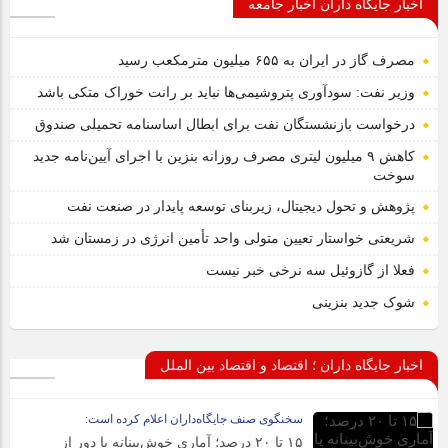
اخبار جایگاه داران اخبار جامعه
مصرف گاز در ایران به ۶۵۵ میلیون مترمکعب رسید
وزیر نفت: سودآوری پتروشیمی‌ها نباید بر رانت خوراک متکی باشد
درخواست بازنشستگان نفت برای ابطال اساسنامه تحمیلی صندوق
کاهش ۹ میلیون لیتری مصرف روزانه بنزین با اجرای آیین‌نامه جدید
سوخت
پژوهش و تحول دیجیتال، زیربنای توسعه پایدار در صنعت نفت
شریعتی خواستار تعیین متولی واحد تأمین انرژی در زمستان شد
فعلا از گازوئیل سه نرخی خبر نیست
شوک جدید بنزینی
اخبار جایگاه داران ؛ اقتصاد و اقتصاد بین الملل
سخنگوی صنف جایگاه‌داران اعلام کرده است:
۱۵ تا ۲۰ درصد؛ آماری خوش‌بینانه یا دور از