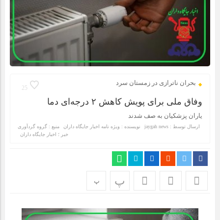
بحران ناترازی در زمستان سرد
25
وفاق ملی برای پویش کاهش ۲ درجه‌ای دما
یاران پزشکیان به صف شدند
ارسال توسط :
jaygah news
نویسنده : ويژه نامه اخبار جايگاه داران
منبع : گروه گردآوری
خبر ؛ اخبار جایگاه داران
پ
پ