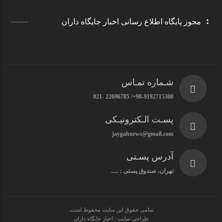
مجوز پایگاه اطلاع رسانی اخبار جایگاه داران
شـماره تمـاس
98-9192715300+/ 22696785 -021
پسـت الـکترونیـکی
jaygahnews@gmail.com
آدرس پسـتی
تهران، صندوق پستی : .....
تمامی حقوق این سایت محفوظ است.
طراحی سایت : اخبار جایگاه داران