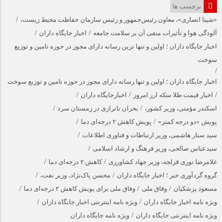
برچسب ها
/
«شینا انصاری»، معاون رئیس‌جمهور و رئیس سازمان حفاظت محیط زیست،
/
/
آلودگی هوا و تأثیرات منفی آن بر سلامت جامعه
اخبار جایگاه داران
اخبار جایگاه داران ؛ اولین و تنها ترین رسانه دارای مجوز در حوزه تامین و توزیع
سوخت
/
اخبار جایگاه داران ؛ اولین و تنها رسانه دارای مجوز در حوزه تامین و توزیع سوخت
/
/
/
اخبار قیمت طلا سکه ارز امروز
اخبارجایگاه داران
/
/
اسکندر مؤمنی، وزیر کشور،
بحران ناترازی در زمستان سرد
/
/
پویش «دو درجه کمتر»
پویش کاهش ۲ درجه‌ای دما
/
سید ستار هاشمی، وزیر ارتباطات و فناوری اطلاعات
/
سیدعباس صالحی، وزیر فرهنگ و ارشاد اسلامی
/
/
غلامرضا نوری قزلجه، وزیر جهاد کشاورزی
کاهش ۲ درجه‌ای دما
/
/
گروه گردآوری خبر ؛ اخبار جایگاه داران
محسن پاک‌نژاد، وزیر نفت،
/
/
/
مسعود پزشکیان
وفاق ملی
وفاق ملی برای پویش کاهش ۲ درجه‌ای دما
/
/
ویژه نامه اخبار جایگاه داران
ویژه نامه اینترنتی اخبار جایگاه داران
/
ویژه نامه اینترنتی جایگاه داران
ویژه نامه جایگاه داران