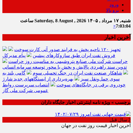
ورود
برو بالا
شنبه, ۱۷ مرداد , ۱۴۰۵
Saturday, 8 August , 2026
ساعت
×
7:03:04
آخرین اخبار
تجهیز ۱۲۰ ناحیه پخش به فرایند صدور آنی کارت سوخت
فروش نفت ایران طبق سازوکارهای پیشین
پیام مدیرکل
حراست شرکت ملی صنایع پتروشیمی به مناسبت روز حراست
تدوین سند راهبردی پالایش و پخش با محور توسعه سرمایه انسانی
شاهکار صنعت نفت ایران در جنگ تحمیلی سوم
گامی بلند به
سوی حمل‌ونقل سبز
بهره‌برداری از ایستگاههای جدید شارژ
خودروی برقی در جایگاه‌های سوخت
انتصاب سرپرست روابط
عمومی شرکت ملی گاز
برچسب » ویژه نامه اینترنتی اخبار جایگاه داران
2 سال قبل
آخرین اخبار قیمت روز نفت در جهان