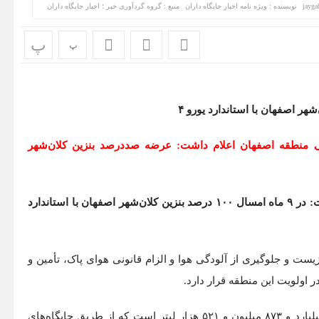
jayga
نویسنده : ويژه نامه اخبار جايگاه داران
منبع : گروه گردآوری خبر ؛ اخبار جایگاه داران
پ
پ
ی منطقه اصفهان اعلام داشت: عرضه صددرصد بنزین کلان‌شهر
گفت: در ۹ ماه امسال ۱۰۰ درصد بنزین کلان‌شهر اصفهان با استاندارد
ست و جلوگیری از آلودگی هوا و الزام قانونی هوای پاک، تأمین و
وی تأکید کرد: بنزین موتور یورو ۴ توزیع شده در منطقه، یک میلیارد و ۸۷۳ میلیون و ۵۲۱ هزار لیتر است که از طریق جایگاه‌های