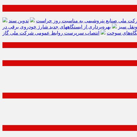
کت ملی صنایع پتروشیمی به مناسبت روز حراست
تدوین سند
ونقل سبز
بهره‌برداری از ایستگاههای جدید شارژ خودروی برقی در
گاه‌های سوخت
انتصاب سرپرست روابط عمومی شرکت ملی گاز