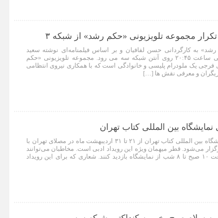
کرار مجموعه تلویزیونی «حکم رشد» از شبکه ۳
شد» به کارگردانی حسن لفافیان و بر اساس فیلمنامه‌ای نوشته سعید
نعمت‌الله، از امشب حوالی ساعت ۲۰:۴۵ روی آنتن شبکه سه می رود. مجموعه تلویزیونی «حکم
 فرجی یک ملودرام پلیسی و خانوادگی است که با همکاری نیروی انتظامی
زیگران و معرفی نقش ها […]
نمایشگاه بین المللی کتاب تهران
امسال سی و سومین نمایشگاه بین المللی کتاب تهران از ۲۱ تا ۳۱ اردیبهشت ماه در مصلای تهران با
گزار می‌شود. قطر میهمان ویژه این رویداد ادبی است. مخاطبان می‌توانند
مانند دوره‌های قبل از ساعت ۱۰ صبح تا ۸ شب از نمایشگاه بازدید کنند. شعاری که برای این رویداد