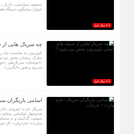
مسعود ستایشی، دادیار د
عنوان سخنگوی دستگاه قض
4 سال قبل
چه سریال هایی از 
مبارک رمضان پخش دو سریا
«خوشنام» سریال‌طنز «خوشن
می‌رود و هنوز جایگزین […]
4 سال قبل
اسامی بازیگران سری
سریال یازده اپیزودی «تاز
صدوچهل لوکیشن متفاوت 
جمعیت گذاشته و به مسئله 
سازنده «تازه وارد» کار خود