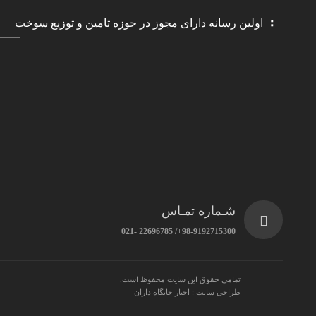
اولین رسانه دارای مجوز در حوزه تامین و توزیع سوخت
شـماره تمـاس
98-9192715300+/ 22696785 -021
تمامی حقوق این سایت محفوظ است.
طراحی سایت : اخبار جایگاه داران