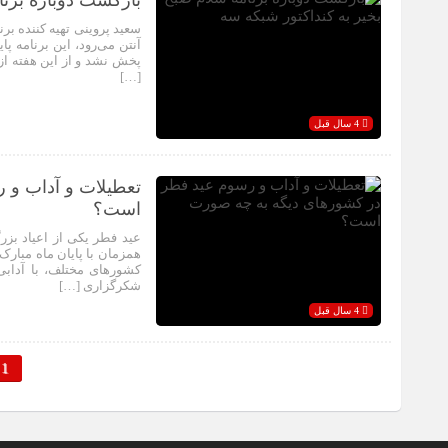
بازگشت دوباره برنا
سعید پروینی تهیه کننده ب
آنتن می‌رود، این برنامه پ
پخش نشد و از این هفته از
[…]
4 سال قبل
تعطیلات و آداب و 
است؟
عید فطر یکی از اعیاد بزر
همزمان با پایان ماه مبار
کشور‌های مختلف، با آدابی
شکرگزاری […]
4 سال قبل
1