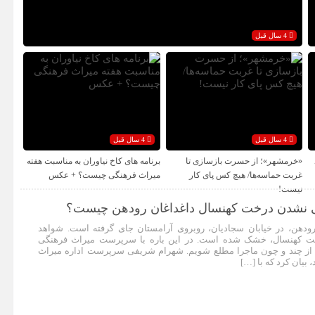
4 سال قبل
4 سال قبل
4 سال قبل
«خرمشهر»؛ از حسرت بازسازی تا
برنامه های کاخ نیاوران به مناسبت هفته
غربت حماسه‌ها/ هیچ کس پای کار
میراث فرهنگی چیست؟ + عکس
نیست!
ی نشدن درخت کهنسال داغداغان رودهن چیست؟
ودهن، در خیابان سجادیان، روبروی آرامستان جای گرفته است. شواهد
خت کهنسال، خشک شده است. در این باره با سرپرست میراث فرهنگی
ا از چند و چون ماجرا مطلع شویم. شهرام شریفی سرپرست اداره میراث
بیان کرد که با […]