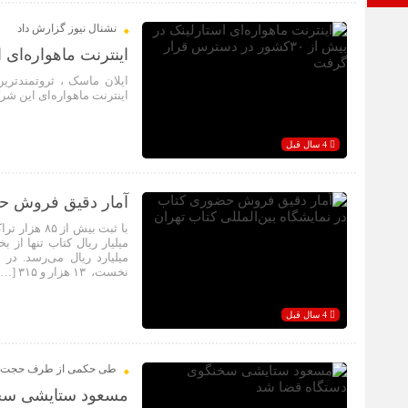
نشنال نیوز گزارش داد
اینترنت ماهواره‌ای استارلینک در
ایلان ماسک ، ثروتمندتر
اینترنت ماهواره‌ای این شرکت اکنون در 
4 سال قبل
آمار دقیق فروش حضو
میلیارد ریال می‌رسد. د
نخست، ۱۳ هزار و ۳۱۵ […]
4 سال قبل
طی حکمی از طرف حجت‌ال
مسعود ستایشی سخن