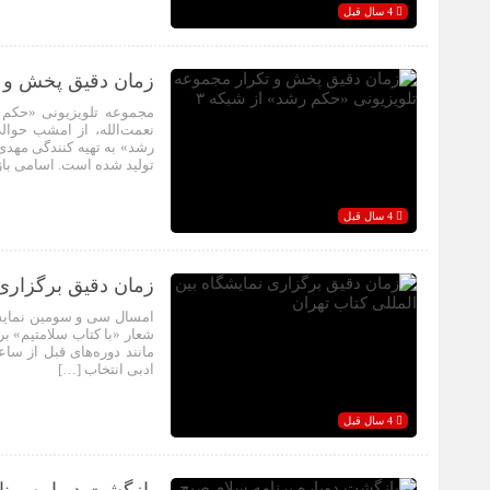
4 سال قبل
زمان دقیق پخش و ت
مجموعه تلویزیونی «حکم ر
رشد» به تهیه کنندگی مهدی
تولید شده است. اسامی با
4 سال قبل
زمان دقیق برگزاری 
شعار «با کتاب سلامتیم» بر
ادبی انتخاب […]
4 سال قبل