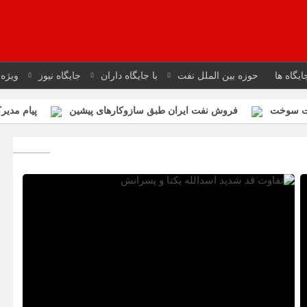
ایگاه ها
حوزه بین الملل نفت
با جایگاه داران
جایگاه نیوز
ویژه 
فروش نفت ایران طبق سازوکارهای پیشین
پیام مدی
ور توسعه سرمایه انسانی
شاهکار صنعت نفت ایران در جنگ تحمیلی س
تفاوت قد شدید اسدالله یکتا و پسرانش
 برقی در جایگاه‌های سوخت
انتصاب سرپرست روابط عمومی شرکت مل