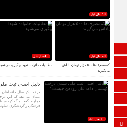
2 سال قبل
صفحه نخست
4 سال قبل
4 سال قبل
تالار گفتمان
کم‌مصرف‌ها ۵۰۰ هزار تومان پاداش
مطالبات خانواده شهدا پیگیری می‌شود
می‌گیرند
اپلیکیشن سایت
دلیل اصلی ثبت مل
ایتا
درخت کهنسال داغداغان ر
نشان می‌دهد که این در
آپارات
دماوند گفت و گو کردیم ت
فرهنگی و گردشگری دماوند، 
ورود
4 سال قبل
برو بالا